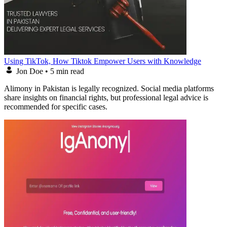
Using TikTok, How Tiktok Empower Users with Knowledge
Jon Doe
•
5 min read
Alimony in Pakistan is legally recognized. Social media platforms
share insights on financial rights, but professional legal advice is
recommended for specific cases.