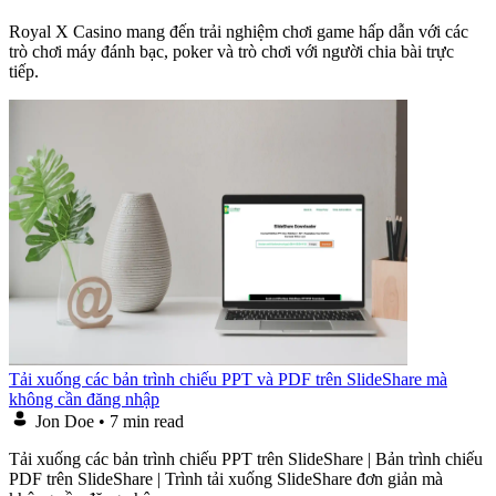
Royal X Casino mang đến trải nghiệm chơi game hấp dẫn với các
trò chơi máy đánh bạc, poker và trò chơi với người chia bài trực
tiếp.
Tải xuống các bản trình chiếu PPT và PDF trên SlideShare mà
không cần đăng nhập
Jon Doe
•
7 min read
Tải xuống các bản trình chiếu PPT trên SlideShare | Bản trình chiếu
PDF trên SlideShare | Trình tải xuống SlideShare đơn giản mà