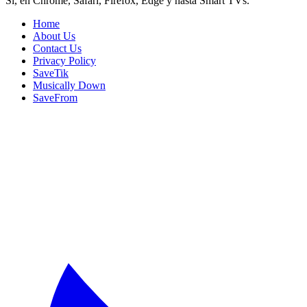
Sí, en Chrome, Safari, Firefox, Edge y hasta Smart TVs.
Home
About Us
Contact Us
Privacy Policy
SaveTik
Musically Down
SaveFrom