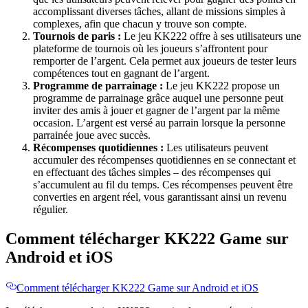
accomplissant diverses tâches, allant de missions simples à
complexes, afin que chacun y trouve son compte.
Tournois de paris :
Le jeu KK222 offre à ses utilisateurs une
plateforme de tournois où les joueurs s’affrontent pour
remporter de l’argent. Cela permet aux joueurs de tester leurs
compétences tout en gagnant de l’argent.
Programme de parrainage :
Le jeu KK222 propose un
programme de parrainage grâce auquel une personne peut
inviter des amis à jouer et gagner de l’argent par la même
occasion. L’argent est versé au parrain lorsque la personne
parrainée joue avec succès.
Récompenses quotidiennes :
Les utilisateurs peuvent
accumuler des récompenses quotidiennes en se connectant et
en effectuant des tâches simples – des récompenses qui
s’accumulent au fil du temps. Ces récompenses peuvent être
converties en argent réel, vous garantissant ainsi un revenu
régulier.
Comment télécharger KK222 Game sur
Android et iOS
Comment télécharger KK222 Game sur Android et iOS