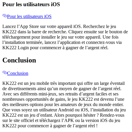
Pour les utilisateurs iOS
Pour les utilisateurs iOS
Lancez l’App Store sur votre appareil iOS. Recherchez le jeu
KK222 dans la barre de recherche. Cliquez ensuite sur le bouton de
téléchargement pour installer le jeu sur votre appareil. Une fois
l’installation terminée, lancez l’application et connectez-vous via
KK222 Login pour commencer à gagner de l’argent réel.
Conclusion
Conclusion
KK222 est un jeu mobile très important qui offre un large éventail
de divertissements ainsi qu’un moyen de gagner de l’argent réel.
Avec ses différents mini-jeux, ses retraits d’argent faciles et ses
nombreuses opportunités de gains, le jeu KK222 est devenu l’une
des meilleures options pour les amateurs de jeux du monde entier.
Que vous soyez un utilisateur Android ou iOS, l’installation du jeu
KK222 est un jeu d’enfant. Alors pourquoi hésiter ? Rendez-vous
sur le site officiel et téléchargez l’APK ou la version iOS du jeu
KK222 pour commencer à gagner de l’argent réel !