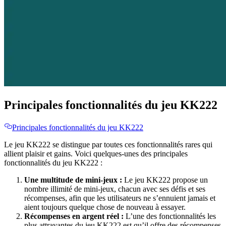
Principales fonctionnalités du jeu KK222
Principales fonctionnalités du jeu KK222
Le jeu KK222 se distingue par toutes ces fonctionnalités rares qui
allient plaisir et gains. Voici quelques-unes des principales
fonctionnalités du jeu KK222 :
Une multitude de mini-jeux :
Le jeu KK222 propose un
nombre illimité de mini-jeux, chacun avec ses défis et ses
récompenses, afin que les utilisateurs ne s’ennuient jamais et
aient toujours quelque chose de nouveau à essayer.
Récompenses en argent réel :
L’une des fonctionnalités les
plus attrayantes du jeu KK222 est qu’il offre des récompenses