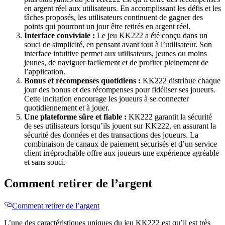
en argent réel aux utilisateurs. En accomplissant les défis et les
tâches proposés, les utilisateurs continuent de gagner des
points qui pourront un jour être retirés en argent réel.
Interface conviviale :
Le jeu KK222 a été conçu dans un
souci de simplicité, en pensant avant tout à l’utilisateur. Son
interface intuitive permet aux utilisateurs, jeunes ou moins
jeunes, de naviguer facilement et de profiter pleinement de
l’application.
Bonus et récompenses quotidiens :
KK222 distribue chaque
jour des bonus et des récompenses pour fidéliser ses joueurs.
Cette incitation encourage les joueurs à se connecter
quotidiennement et à jouer.
Une plateforme sûre et fiable :
KK222 garantit la sécurité
de ses utilisateurs lorsqu’ils jouent sur KK222, en assurant la
sécurité des données et des transactions des joueurs. La
combinaison de canaux de paiement sécurisés et d’un service
client irréprochable offre aux joueurs une expérience agréable
et sans souci.
Comment retirer de l’argent
Comment retirer de l’argent
L’une des caractéristiques uniques du jeu KK222 est qu’il est très