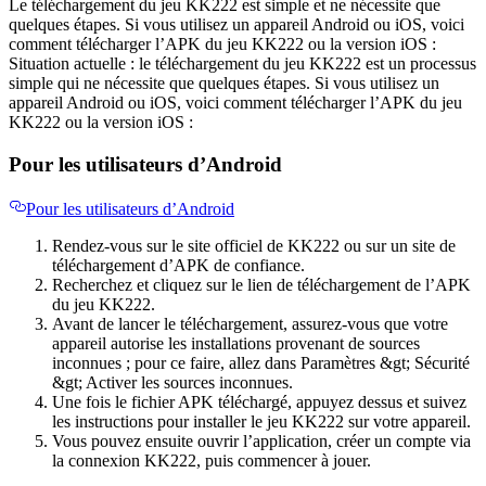
Le téléchargement du jeu KK222 est simple et ne nécessite que
quelques étapes. Si vous utilisez un appareil Android ou iOS, voici
comment télécharger l’APK du jeu KK222 ou la version iOS :
Situation actuelle : le téléchargement du jeu KK222 est un processus
simple qui ne nécessite que quelques étapes. Si vous utilisez un
appareil Android ou iOS, voici comment télécharger l’APK du jeu
KK222 ou la version iOS :
Pour les utilisateurs d’Android
Pour les utilisateurs d’Android
Rendez-vous sur le site officiel de KK222 ou sur un site de
téléchargement d’APK de confiance.
Recherchez et cliquez sur le lien de téléchargement de l’APK
du jeu KK222.
Avant de lancer le téléchargement, assurez-vous que votre
appareil autorise les installations provenant de sources
inconnues ; pour ce faire, allez dans Paramètres &gt; Sécurité
&gt; Activer les sources inconnues.
Une fois le fichier APK téléchargé, appuyez dessus et suivez
les instructions pour installer le jeu KK222 sur votre appareil.
Vous pouvez ensuite ouvrir l’application, créer un compte via
la connexion KK222, puis commencer à jouer.