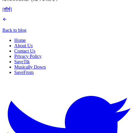
[शीर्ष]
Back to blog
Home
About Us
Contact Us
Privacy Policy
SaveTik
Musically Down
SaveFrom