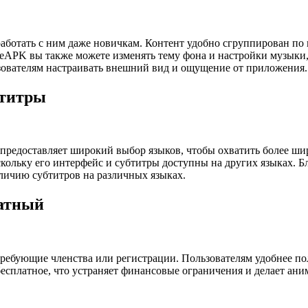
ботать с ним даже новичкам. Контент удобно сгруппирован по 
APK вы также можете изменять тему фона и настройки музыки, 
зователям настраивать внешний вид и ощущение от приложения.
бтитры
предоставляет широкий выбор языков, чтобы охватить более ши
кольку его интерфейс и субтитры доступны на других языках. Б
личию субтитров на различных языках.
латный
ребующие членства или регистрации. Пользователям удобнее пол
бесплатное, что устраняет финансовые ограничения и делает ан