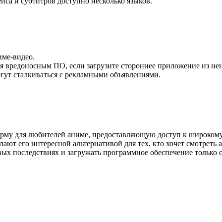
йса и субтитров доступно несколько языков.
име-видео.
я вредоносным ПО, если загрузите стороннее приложение из не
огут сталкиваться с рекламными объявлениями.
у для любителей аниме, предоставляющую доступ к широкому 
ют его интересной альтернативой для тех, кто хочет смотреть 
ых последствиях и загружать программное обеспечение только с