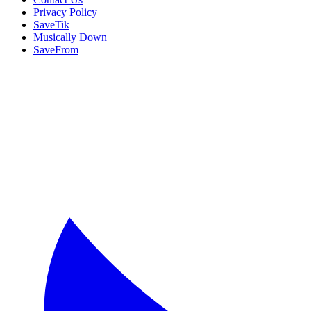
Privacy Policy
SaveTik
Musically Down
SaveFrom