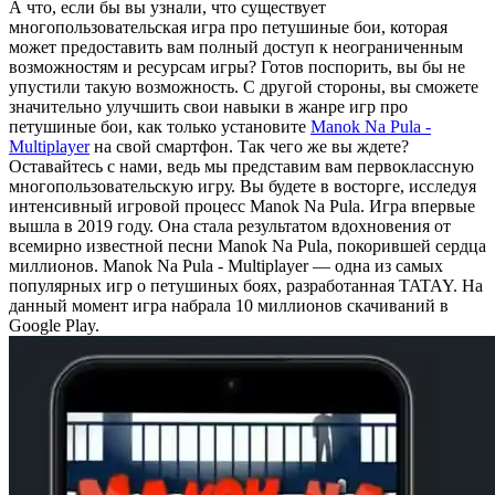
А что, если бы вы узнали, что существует
многопользовательская игра про петушиные бои, которая
может предоставить вам полный доступ к неограниченным
возможностям и ресурсам игры? Готов поспорить, вы бы не
упустили такую возможность. С другой стороны, вы сможете
значительно улучшить свои навыки в жанре игр про
петушиные бои, как только установите
Manok Na Pula -
Multiplayer
на свой смартфон. Так чего же вы ждете?
Оставайтесь с нами, ведь мы представим вам первоклассную
многопользовательскую игру. Вы будете в восторге, исследуя
интенсивный игровой процесс Manok Na Pula. Игра впервые
вышла в 2019 году. Она стала результатом вдохновения от
всемирно известной песни Manok Na Pula, покорившей сердца
миллионов. Manok Na Pula - Multiplayer — одна из самых
популярных игр о петушиных боях, разработанная TATAY. На
данный момент игра набрала 10 миллионов скачиваний в
Google Play.