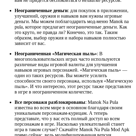
вам не придется беспокоиться о нехватке ресурсов.
Неограниченные деньги
: для покупок в приложении,
улучшений, оружия и навыков вам нужны игровые
деньги. Мы можем поблагодарить мод-меню Manok na
pula, которое предлагает неограниченные деньги. Как
это круто, не правда ли? Конечно, это так. Таким
образом, выбор оружия и набора навыков полностью
зависит от вас.
Неограниченная «Магическая пыль»
: В
многопользовательских играх часто используются
различные виды игровой валюты для улучшения
навыков игровых персонажей. «Магическая пыль» —
один из таких ресурсов. Вы можете усилить
способности своего персонажа, используя «Магическую
пыль». И что интересно, этот ресурс также представлен
в игре в неограниченном количестве.
Все персонажи разблокированы
: Manok Na Pula
известна во всем мире в основном благодаря своим
уникальным персонажам-курицам. А теперь
представьте, что у вас есть полный доступ ко всем
персонажам в игре. Насколько увлекательной станет
игра в таком случае? Скачайте Manok Na Pula Mod Apk
прямо сейчас, ведь модифицированная версия