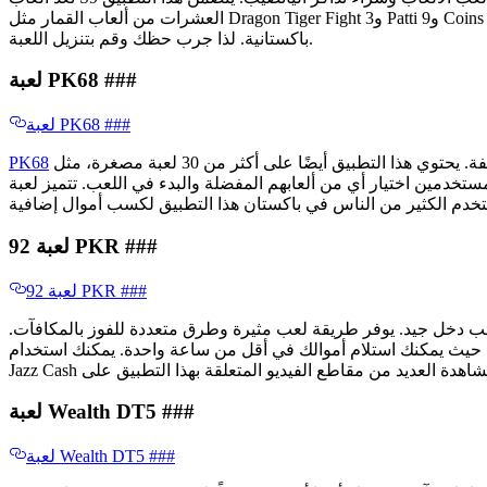
العشرات من ألعاب القمار مثل Dragon Tiger Fight و3 Patti و9 Coins وغيرها الكثير. بالإضافة إلى لعب الألعاب، يمكنك أيضًا شراء تذاكر اليانصيب، والتي تتيح لك الفوز بمبلغ يتراوح بين مليون و 10 ملايين روبية
باكستانية. لذا جرب حظك وقم بتنزيل اللعبة.
لعبة PK68 ​​###
لعبة PK68 ​​###
هو تطبيق شائع يتيح للاعبين كسب المال من خلال لعب ألعاب مختلفة. يحتوي هذا التطبيق أيضًا على أكثر من 30 لعبة مصغرة، مثل Aviator وFortune Gem وDragon Tiger Fight و3 Patti وغيرها الكثير. يمكن
PK68
دمين اختيار أي من ألعابهم المفضلة والبدء في اللعب. تتميز لعبة PK68 بخطط مكافآت متنوعة حيث يمكنك الحصول على مكافآت التسجيل وتسجيل الدخول والمكافآت اليومية/الأسبوعية ومكافآت
لعبة 92 PKR ​​###
لعبة 92 PKR ​​###
كسب دخل جيد. يوفر طريقة لعب مثيرة وطرق متعددة للفوز بالمكافآت.
نك استلام أموالك في أقل من ساعة واحدة. يمكنك استخدام Easy Paisa و
لعبة Wealth DT5 ​​###
لعبة Wealth DT5 ​​###