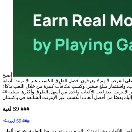
أصبح
على الفرص لأنهم لا يعرفون أفضل الطرق للكسب عبر الإنترنت. أدناه،
​​## أشهر ألعاب الكسب عبر الإنترنت في باكستان ​​## مع تطور التكنولوجيا، يبحث الكثير من الناس في باكستان عن طرق لكسب المال عبر الإنترنت. يعد لعب الألعاب واحدة من أسهل الطرق وأكثرها تسلية
لعبة S9 ​​###
لعبة S9 ​​###
تعد ألعاب S9 المنصة الأكثر رواجًا وشعبية للكسب خلال العامين الماضيين. وفقًا لبحثنا، يحقق الكثير من الناس دخلًا جيدًا من هذه المنصة من خلال لعب الألعاب وشراء تذاكر اليانصيب. يتضمن هذا التطبيق