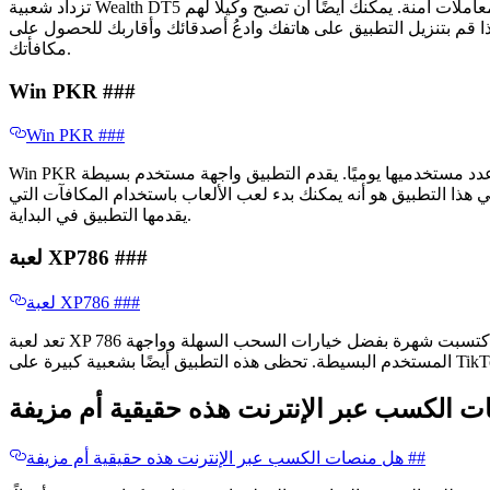
تزداد شعبية Wealth DT5 بسبب مجموعتها الواسعة من ألعاب القمار وفرص الكسب. يفضل الكثير من الناس في باكستان هذا التطبيق لأنه يقدم جوائز نقدية حقيقية ومعاملات آمنة. يمكنك أيضًا أن تصبح وكيلًا لهم
ا قم بتنزيل التطبيق على هاتفك وادعُ أصدقائك وأقاربك للحصول على
مكافأتك.
Win PKR ​​###
Win PKR ​​###
Win PKR هي منصة أخرى معروفة تتيح للمستخدمين كسب المال من خلال الألعاب. وقد سيطرت على السوق خلال السنوات القليلة الماضية، ويزداد عدد مستخدميها يوميًا. يقدم التطبيق واجهة مستخدم بسيطة
هذا التطبيق هو أنه يمكنك بدء لعب الألعاب باستخدام المكافآت التي
يقدمها التطبيق في البداية.
لعبة XP786 ​​###
لعبة XP786 ​​###
تعد لعبة XP 786 خيارًا ممتازًا لمن يبحثون عن كسب المال من خلال اللعب. يتميز التطبيق بأوضاع لعب متعددة ويكافئ مستخدميه بأموال حقيقية. وقد اكتسبت شهرة بفضل خيارات السحب السهلة وواجهة
هل منصات الكسب عبر الإنترنت هذه حقيقية أم مزيفة ​​##