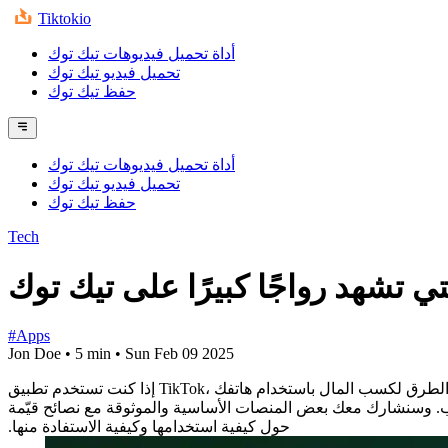
Tiktokio
أداة تحميل فيديوهات تيك توك
تحميل فيديو تيك توك
حفظ تيك توك
أداة تحميل فيديوهات تيك توك
تحميل فيديو تيك توك
حفظ تيك توك
Tech
 تشهد رواجًا كبيرًا على تيك توك
#Apps
Jon Doe
•
5 min
•
Sun Feb 09 2025
إذا كنت تستخدم تطبيق TikTok، فمن المحتمل أنك شاهدت مقاطع فيديو يشارك فيها الناس نصائح وحيل حول كسب المال عبر الإنترنت. هذا صحيح — فهناك العديد من الطرق لكسب المال باستخدام هاتفك
عب. وسنشارك معك بعض المنصات الأساسية والموثوقة مع نصائح قيّمة
حول كيفية استخدامها وكيفية الاستفادة منها.