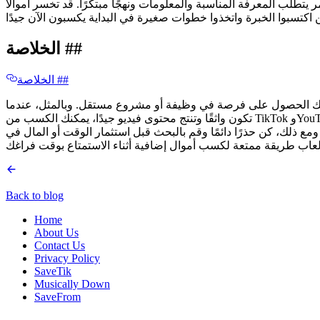
 يتطلب المعرفة المناسبة والمعلومات ونهجًا مبتكرًا. قد تخسر أموالًا
الخلاصة ​​##
الخلاصة ​​##
، يمكنك الحصول على فرصة في وظيفة أو مشروع مستقل. وبالمثل، عندما
تكون واثقًا وتنتج محتوى فيديو جيدًا، يمكنك الكسب من TikTok وYouTube ومنصات أخرى. ولكن إذا كنت تريد المال السهل، فعليك القيام ببعض الإجراءات الورقية والمخاطرة باللعب في الألعاب عبر الإنترنت أو
مع ذلك، كن حذرًا دائمًا وقم بالبحث قبل استثمار الوقت أو المال في
Back to blog
Home
About Us
Contact Us
Privacy Policy
SaveTik
Musically Down
SaveFrom