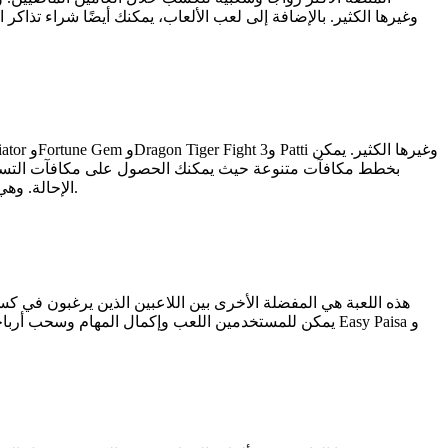
الإحالة. وهي تقدم تحديات متعددة، ويمكن للمستخدمين سحب أرباحهم بسهولة. يستخدم الكثير من الناس في باكستان هذا التطبيق لكسب أموال إضافية.
هذه اللعبة هي المفضلة الأخرى بين اللاعبين الذين يرغبون في ك
يمكن للمستخدمين اللعب وإكمال المهام وسحب أرباحهم م