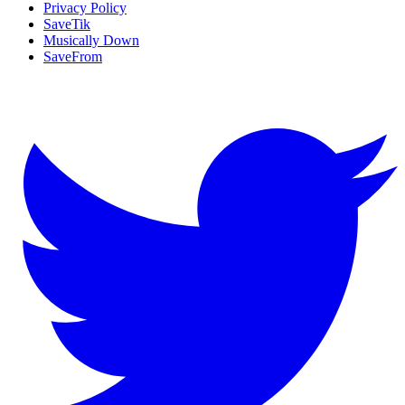
Privacy Policy
SaveTik
Musically Down
SaveFrom