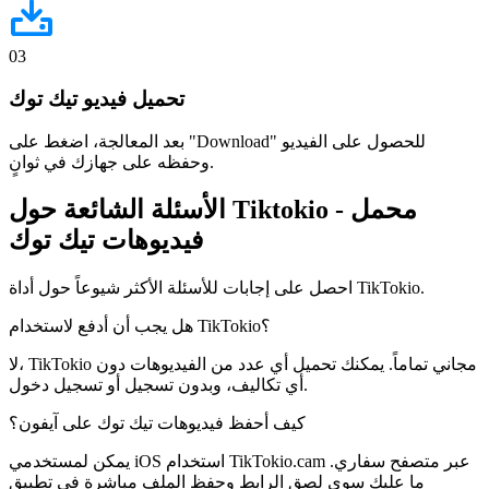
03
تحميل فيديو تيك توك
بعد المعالجة، اضغط على "Download" للحصول على الفيديو
وحفظه على جهازك في ثوانٍ.
- محمل
Tiktokio
الأسئلة الشائعة حول
فيديوهات تيك توك
احصل على إجابات للأسئلة الأكثر شيوعاً حول أداة TikTokio.
هل يجب أن أدفع لاستخدام TikTokio؟
لا، TikTokio مجاني تماماً. يمكنك تحميل أي عدد من الفيديوهات دون
أي تكاليف، وبدون تسجيل أو تسجيل دخول.
كيف أحفظ فيديوهات تيك توك على آيفون؟
يمكن لمستخدمي iOS استخدام TikTokio.cam عبر متصفح سفاري.
ما عليك سوى لصق الرابط وحفظ الملف مباشرة في تطبيق