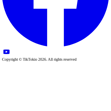
Copyright © TikTokio 2026. All rights reserved