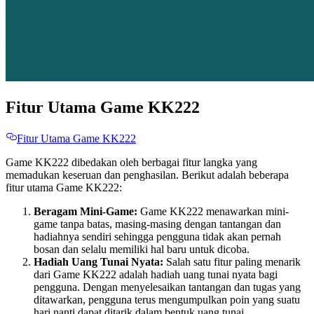
Fitur Utama Game KK222
Fitur Utama Game KK222
Game KK222 dibedakan oleh berbagai fitur langka yang
memadukan keseruan dan penghasilan. Berikut adalah beberapa
fitur utama Game KK222:
Beragam Mini-Game:
Game KK222 menawarkan mini-
game tanpa batas, masing-masing dengan tantangan dan
hadiahnya sendiri sehingga pengguna tidak akan pernah
bosan dan selalu memiliki hal baru untuk dicoba.
Hadiah Uang Tunai Nyata:
Salah satu fitur paling menarik
dari Game KK222 adalah hadiah uang tunai nyata bagi
pengguna. Dengan menyelesaikan tantangan dan tugas yang
ditawarkan, pengguna terus mengumpulkan poin yang suatu
hari nanti dapat ditarik dalam bentuk uang tunai.