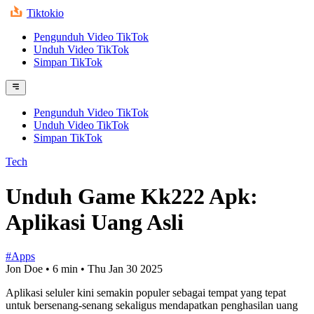
Tiktokio
Pengunduh Video TikTok
Unduh Video TikTok
Simpan TikTok
Pengunduh Video TikTok
Unduh Video TikTok
Simpan TikTok
Tech
Unduh Game Kk222 Apk:
Aplikasi Uang Asli
#Apps
Jon Doe
•
6 min
•
Thu Jan 30 2025
Aplikasi seluler kini semakin populer sebagai tempat yang tepat
untuk bersenang-senang sekaligus mendapatkan penghasilan uang