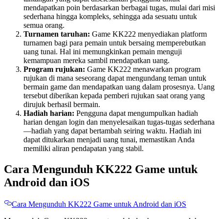
mendapatkan poin berdasarkan berbagai tugas, mulai dari misi
sederhana hingga kompleks, sehingga ada sesuatu untuk
semua orang.
Turnamen taruhan:
Game KK222 menyediakan platform
turnamen bagi para pemain untuk bersaing memperebutkan
uang tunai. Hal ini memungkinkan pemain menguji
kemampuan mereka sambil mendapatkan uang.
Program rujukan:
Game KK222 menawarkan program
rujukan di mana seseorang dapat mengundang teman untuk
bermain game dan mendapatkan uang dalam prosesnya. Uang
tersebut diberikan kepada pemberi rujukan saat orang yang
dirujuk berhasil bermain.
Hadiah harian:
Pengguna dapat mengumpulkan hadiah
harian dengan login dan menyelesaikan tugas-tugas sederhana
—hadiah yang dapat bertambah seiring waktu. Hadiah ini
dapat ditukarkan menjadi uang tunai, memastikan Anda
memiliki aliran pendapatan yang stabil.
Cara Mengunduh KK222 Game untuk
Android dan iOS
Cara Mengunduh KK222 Game untuk Android dan iOS