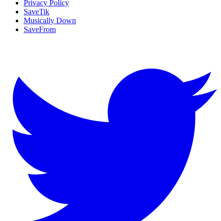
Privacy Policy
SaveTik
Musically Down
SaveFrom