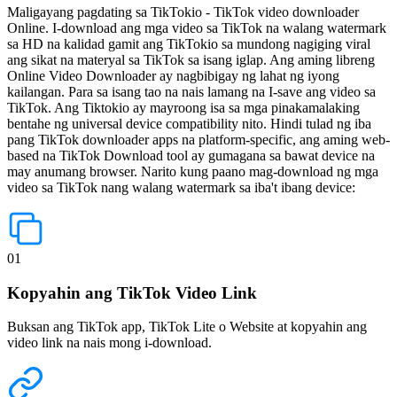
Maligayang pagdating sa TikTokio - TikTok video downloader
Online. I-download ang mga video sa TikTok na walang watermark
sa HD na kalidad gamit ang TikTokio sa mundong nagiging viral
ang sikat na materyal sa TikTok sa isang iglap. Ang aming libreng
Online Video Downloader ay nagbibigay ng lahat ng iyong
kailangan. Para sa isang tao na nais lamang na I-save ang video sa
TikTok. Ang Tiktokio ay mayroong isa sa mga pinakamalaking
bentahe ng universal device compatibility nito. Hindi tulad ng iba
pang TikTok downloader apps na platform-specific, ang aming web-
based na TikTok Download tool ay gumagana sa bawat device na
may anumang browser. Narito kung paano mag-download ng mga
video sa TikTok nang walang watermark sa iba't ibang device:
01
Kopyahin ang TikTok Video Link
Buksan ang TikTok app, TikTok Lite o Website at kopyahin ang
video link na nais mong i-download.