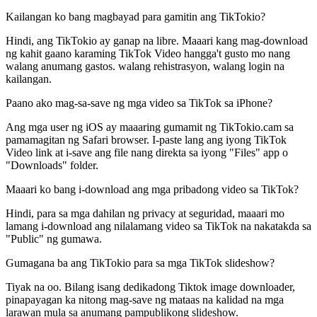
Kailangan ko bang magbayad para gamitin ang TikTokio?
Hindi, ang TikTokio ay ganap na libre. Maaari kang mag-download
ng kahit gaano karaming TikTok Video hangga't gusto mo nang
walang anumang gastos. walang rehistrasyon, walang login na
kailangan.
Paano ako mag-sa-save ng mga video sa TikTok sa iPhone?
Ang mga user ng iOS ay maaaring gumamit ng TikTokio.cam sa
pamamagitan ng Safari browser. I-paste lang ang iyong TikTok
Video link at i-save ang file nang direkta sa iyong "Files" app o
"Downloads" folder.
Maaari ko bang i-download ang mga pribadong video sa TikTok?
Hindi, para sa mga dahilan ng privacy at seguridad, maaari mo
lamang i-download ang nilalamang video sa TikTok na nakatakda sa
"Public" ng gumawa.
Gumagana ba ang TikTokio para sa mga TikTok slideshow?
Tiyak na oo. Bilang isang dedikadong Tiktok image downloader,
pinapayagan ka nitong mag-save ng mataas na kalidad na mga
larawan mula sa anumang pampublikong slideshow.