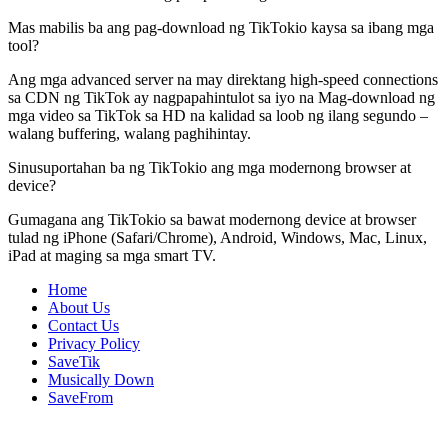
Mas mabilis ba ang pag-download ng TikTokio kaysa sa ibang mga
tool?
Ang mga advanced server na may direktang high-speed connections
sa CDN ng TikTok ay nagpapahintulot sa iyo na Mag-download ng
mga video sa TikTok sa HD na kalidad sa loob ng ilang segundo –
walang buffering, walang paghihintay.
Sinusuportahan ba ng TikTokio ang mga modernong browser at
device?
Gumagana ang TikTokio sa bawat modernong device at browser
tulad ng iPhone (Safari/Chrome), Android, Windows, Mac, Linux,
iPad at maging sa mga smart TV.
Home
About Us
Contact Us
Privacy Policy
SaveTik
Musically Down
SaveFrom