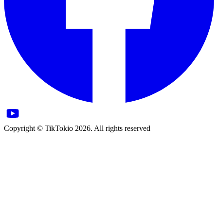
Copyright © TikTokio 2026. All rights reserved