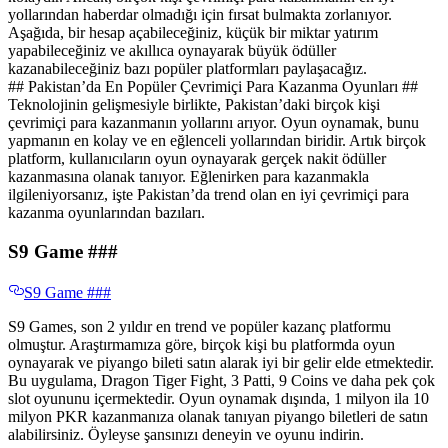
yollarından haberdar olmadığı için fırsat bulmakta zorlanıyor.
Aşağıda, bir hesap açabileceğiniz, küçük bir miktar yatırım
yapabileceğiniz ve akıllıca oynayarak büyük ödüller
kazanabileceğiniz bazı popüler platformları paylaşacağız.
​​## Pakistan’da En Popüler Çevrimiçi Para Kazanma Oyunları ​​##
Teknolojinin gelişmesiyle birlikte, Pakistan’daki birçok kişi
çevrimiçi para kazanmanın yollarını arıyor. Oyun oynamak, bunu
yapmanın en kolay ve en eğlenceli yollarından biridir. Artık birçok
platform, kullanıcıların oyun oynayarak gerçek nakit ödüller
kazanmasına olanak tanıyor. Eğlenirken para kazanmakla
ilgileniyorsanız, işte Pakistan’da trend olan en iyi çevrimiçi para
kazanma oyunlarından bazıları.
S9 Game ​​###
S9 Game ​​###
S9 Games, son 2 yıldır en trend ve popüler kazanç platformu
olmuştur. Araştırmamıza göre, birçok kişi bu platformda oyun
oynayarak ve piyango bileti satın alarak iyi bir gelir elde etmektedir.
Bu uygulama, Dragon Tiger Fight, 3 Patti, 9 Coins ve daha pek çok
slot oyununu içermektedir. Oyun oynamak dışında, 1 milyon ila 10
milyon PKR kazanmanıza olanak tanıyan piyango biletleri de satın
alabilirsiniz. Öyleyse şansınızı deneyin ve oyunu indirin.