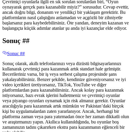
Çevrimiçi oyunlarla ilgili en sık sorulan sorulardan biri, “Oyun
oynayarak gerçek para kazanabilir miyiz?” sorusudur. Cevap evettir,
ancak doğru bilgi, donanım ve yenilikçi bir yaklaşım gerektirir. Bu
platformların nasıl çalıştığını anlamadan ve açgözlü bir zihniyetle
başlarsanız para kaybedebilirsiniz. Öte yandan, deneyim kazanan ve
başlangıçta küçük adımlar atanlar şu anda iyi kazançlar elde ediyor.
Sonuç ​​##
Sonuç ​​##
Sonuç olarak, akıllı telefonlarınızı veya dizüstü bilgisayarlarınızı
kullanarak çevrimiçi para kazanmak artık standart hale gelmiştir.
Becerileriniz varsa, bir iş veya serbest çalışma projesinde şans
yakalayabilirsiniz. Benzer şekilde, kendinize güveniyorsanız ve iyi
video içerikleri üretiyorsanız, TikTok, YouTube ve diğer
platformlardan para kazanabilirsiniz. Ancak kolay para kazanmak
istiyorsanız, bazı evrak işlerini halletmeniz ve çevrimiçi oyunlar
veya piyango oyunları oynamak için risk almanız gerekir. Oyunlar
aracılığıyla para kazanmak artık mümkün ve Pakistan’daki birçok
kişi bu uygulamalardan zaten yararlanıyor. Ancak, herhangi bir
platforma zaman veya para yatırmadan önce her zaman dikkatli olun
ve araştırmanızı yapın. Akıllıca kullanıldığında, bu oyunlar boş
zamanınızın tadını çıkarırken ekstra para kazanmanın eğlenceli bir