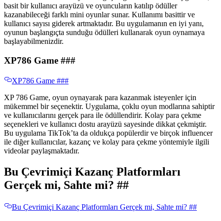
basit bir kullanıcı arayüzü ve oyuncuların katılıp ödüller
kazanabileceği farklı mini oyunlar sunar. Kullanımı basittir ve
kullanıcı sayısı giderek artmaktadır. Bu uygulamanın en iyi yanı,
oyunun başlangıçta sunduğu ödülleri kullanarak oyun oynamaya
başlayabilmenizdir.
XP786 Game ​​###
XP786 Game ​​###
XP 786 Game, oyun oynayarak para kazanmak isteyenler için
mükemmel bir seçenektir. Uygulama, çoklu oyun modlarına sahiptir
ve kullanıcılarını gerçek para ile ödüllendirir. Kolay para çekme
seçenekleri ve kullanıcı dostu arayüzü sayesinde dikkat çekmiştir.
Bu uygulama TikTok’ta da oldukça popülerdir ve birçok influencer
ile diğer kullanıcılar, kazanç ve kolay para çekme yöntemiyle ilgili
videolar paylaşmaktadır.
Bu Çevrimiçi Kazanç Platformları
Gerçek mi, Sahte mi? ​​##
Bu Çevrimiçi Kazanç Platformları Gerçek mi, Sahte mi? ​​##