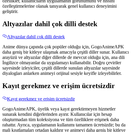
özellikler, kullanıcıların uygulamanın görünümünü ve hissini
özelleştirmelerine olanak tanıyarak genel kullanıcı deneyimini
geliştirir.
Altyazılar dahil çok dilli destek
Altyazılar dahil çok dilli destek
Anime dünya çapında çok popüler olduğu için, GogoAnimeAPK
daha geniş bir kitleye ulaşmak amacıyla çeşitli diller sunar. Kullanıcı
arayüzü ve altyazılar diğer dillerde de mevcut olduğu için, ana dili
İngilizce olmayanlar da uygulamayı kullanabilir. Doğru çeviriler
sayesinde izleyiciler, çeşitli dillerde sunulan altyazılar sayesinde
diyalogları anlarken animeyi orijinal sesiyle keyifle izleyebilirler.
Kayıt gerekmez ve erişim ücretsizdir
Kayıt gerekmez ve erişim ücretsizdir
GogoAnimeAPK, üyelik veya kayıt gerektirmeyen hizmetler
sunarak kendini diğerlerinden ayırır. Kullanıcılar için hesap
oluşturmadan tüm koleksiyona ve tüm özelliklere erişmek daha
rahattır. Ayrıca, uygulamanın kullanımı tamamen ücretsizdir; bu da
mali kısıtlamaları ortadan kaldırır ve animeyi daha geniş bir kitleye