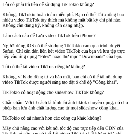
Tôi có phải trả tiền để sử dụng TikTokio không?
Không, TikTokio hoàn toàn miễn phí. Bạn có thể Tải xuống bao
nhiêu video TikTok tùy thích mà không mất bất kỳ chi phí nào.
Không cần đăng ký, không cần đăng nhập.
Làm cách nào để Lưu video TikTok trên iPhone?
Người dùng iOS có thể sử dụng TikTokio.cam qua trình duyệt
Safari. Chỉ cần dán liên kết video TikTok của bạn và lưu tệp trực
tiếp vào ứng dụng "Files" hoặc thư mục "Downloads" của bạn.
Tôi có thể tải video TikTok riêng tư không?
Không, vì lý do riêng tư và bảo mật, bạn chỉ có thể tải nội dung
video TikTok được người sáng tạo đặt ở chế độ "Công khai".
TikTokio có hoạt động cho slideshow TikTok không?
Chắc chắn. Với tư cách là trình tải ảnh tiktok chuyên dụng, nó cho
phép bạn lưu ảnh chất lượng cao từ mọi slideshow công khai.
TikTokio có tải nhanh hơn các công cụ khác không?
Máy chủ nâng cao với kết nối tốc độ cao trực tiếp đến CDN của
TikTok, vì vậy bạn có thể Tải video TikTok chất lượng HD chỉ