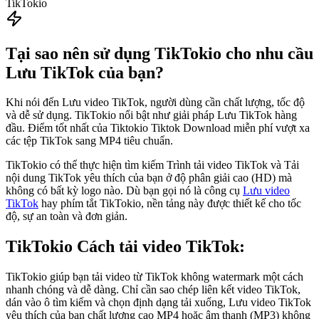
TikTokio
Tại sao nên sử dụng TikTokio cho nhu cầu
Lưu TikTok của bạn?
Khi nói đến Lưu video TikTok, người dùng cần chất lượng, tốc độ
và dễ sử dụng. TikTokio nổi bật như giải pháp Lưu TikTok hàng
đầu. Điểm tốt nhất của Tiktokio Tiktok Download miễn phí vượt xa
các tệp TikTok sang MP4 tiêu chuẩn.
TikTokio có thể thực hiện tìm kiếm Trình tải video TikTok và Tải
nội dung TikTok yêu thích của bạn ở độ phân giải cao (HD) mà
không có bất kỳ logo nào. Dù bạn gọi nó là công cụ
Lưu video
TikTok
hay phím tắt TikTokio, nền tảng này được thiết kế cho tốc
độ, sự an toàn và đơn giản.
TikTokio
Cách tải video TikTok:
TikTokio giúp bạn tải video từ TikTok không watermark một cách
nhanh chóng và dễ dàng. Chỉ cần sao chép liên kết video TikTok,
dán vào ô tìm kiếm và chọn định dạng tải xuống, Lưu video TikTok
yêu thích của bạn chất lượng cao MP4 hoặc âm thanh (MP3) không