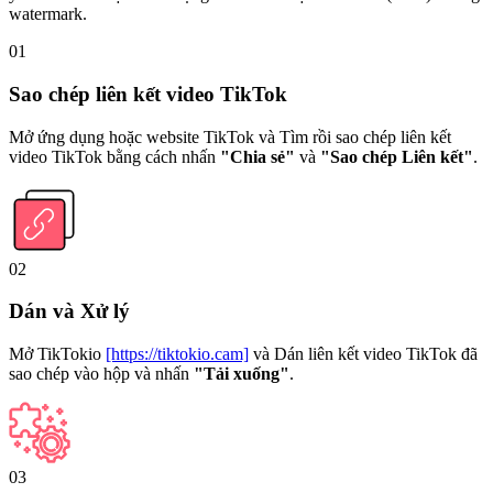
watermark.
01
Sao chép liên kết video TikTok
Mở ứng dụng hoặc website TikTok và Tìm rồi sao chép liên kết
video TikTok bằng cách nhấn
"Chia sẻ"
và
"Sao chép Liên kết"
.
02
Dán và Xử lý
Mở TikTokio
[https://tiktokio.cam]
và Dán liên kết video TikTok đã
sao chép vào hộp và nhấn
"Tải xuống"
.
03