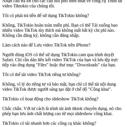
Nhận câu trả lời cho các câu hỏi phổ biến nhất về công cụ Trình tải
video Tiktokio của chúng tôi.
Tôi có phải trả tiền để sử dụng TikTokio không?
Không, TikTokio hoàn toàn miễn phí. Bạn có thể Tải xuống bao
nhiêu video TikTok tùy thích mà không mất bất kỳ chi phí nào.
Không cần đăng ký, không cần đăng nhập.
Làm cách nào để Lưu video TikTok trên iPhone?
Người dùng iOS có thể sử dụng TikTokio.cam qua trình duyệt
Safari. Chỉ cần dán liên kết video TikTok của bạn và lưu tệp trực
tiếp vào ứng dụng "Files" hoặc thư mục "Downloads" của bạn.
Tôi có thể tải video TikTok riêng tư không?
Không, vì lý do riêng tư và bảo mật, bạn chỉ có thể tải nội dung
video TikTok được người sáng tạo đặt ở chế độ "Công khai".
TikTokio có hoạt động cho slideshow TikTok không?
Chắc chắn. Với tư cách là trình tải ảnh tiktok chuyên dụng, nó cho
phép bạn lưu ảnh chất lượng cao từ mọi slideshow công khai.
TikTokio có tải nhanh hơn các công cụ khác không?