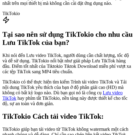
nhất trên mọi thiết bị mà không cần cài đặt ứng dụng nào.
TikTokio
Tại sao nên sử dụng TikTokio cho nhu cầu
Lưu TikTok của bạn?
Khi nói đến Lưu video TikTok, người dùng cần chất lượng, tốc độ
và dễ sử dụng. TikTokio nổi bật như giải pháp Lưu TikTok hàng
đầu. Điểm tốt nhất của Tiktokio Tiktok Download miễn phí vượt xa
các tệp TikTok sang MP4 tiêu chuẩn.
TikTokio có thể thực hiện tìm kiếm Trình tải video TikTok và Tải
nội dung TikTok yêu thích của bạn ở độ phân giải cao (HD) mà
không có bất kỳ logo nào. Dù bạn gọi nó là công cụ
Lưu video
TikTok
hay phím tắt TikTokio, nền tảng này được thiết kế cho tốc
độ, sự an toàn và đơn giản.
TikTokio
Cách tải video TikTok:
TikTokio giúp bạn tải video từ TikTok không watermark một cách
nhanh chóng và dễ dàng. Chỉ cần sao chép liên kết video TikTok,