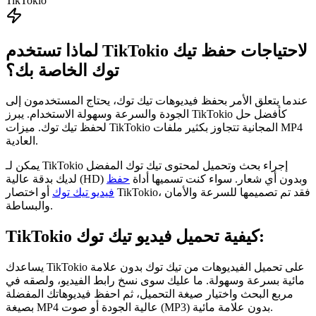
TikTokio
لماذا تستخدم TikTokio لاحتياجات حفظ تيك
توك الخاصة بك؟
عندما يتعلق الأمر بحفظ فيديوهات تيك توك، يحتاج المستخدمون إلى
الجودة والسرعة وسهولة الاستخدام. يبرز TikTokio كأفضل حل
لحفظ تيك توك. ميزات TikTokio المجانية تتجاوز بكثير ملفات MP4
العادية.
يمكن لـ TikTokio إجراء بحث وتحميل لمحتوى تيك توك المفضل
لديك بدقة عالية (HD) وبدون أي شعار. سواء كنت تسميها أداة
حفظ
فيديو تيك توك
أو اختصار TikTokio، فقد تم تصميمها للسرعة والأمان
والبساطة.
كيفية تحميل فيديو تيك توك:
TikTokio
يساعدك TikTokio على تحميل الفيديوهات من تيك توك بدون علامة
مائية بسرعة وسهولة. ما عليك سوى نسخ رابط الفيديو، ولصقه في
مربع البحث واختيار صيغة التحميل، ثم احفظ فيديوهاتك المفضلة
بصيغة MP4 عالية الجودة أو صوت (MP3) بدون علامة مائية.