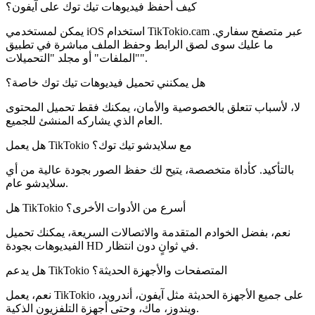
كيف أحفظ فيديوهات تيك توك على آيفون؟
يمكن لمستخدمي iOS استخدام TikTokio.cam عبر متصفح سفاري.
ما عليك سوى لصق الرابط وحفظ الملف مباشرة في تطبيق
"الملفات" أو مجلد "التحميلات".
هل يمكنني تحميل فيديوهات تيك توك خاصة؟
لا، لأسباب تتعلق بالخصوصية والأمان، يمكنك فقط تحميل المحتوى
العام الذي يشاركه المنشئ للجميع.
هل يعمل TikTokio مع سلايدشو تيك توك؟
بالتأكيد. كأداة متخصصة، يتيح لك حفظ الصور بجودة عالية من أي
سلايدشو عام.
هل TikTokio أسرع من الأدوات الأخرى؟
نعم، بفضل الخوادم المتقدمة والاتصالات السريعة، يمكنك تحميل
الفيديوهات بجودة HD في ثوانٍ دون انتظار.
هل يدعم TikTokio المتصفحات والأجهزة الحديثة؟
نعم، يعمل TikTokio على جميع الأجهزة الحديثة مثل آيفون، أندرويد،
ويندوز، ماك، وحتى أجهزة التلفزيون الذكية.