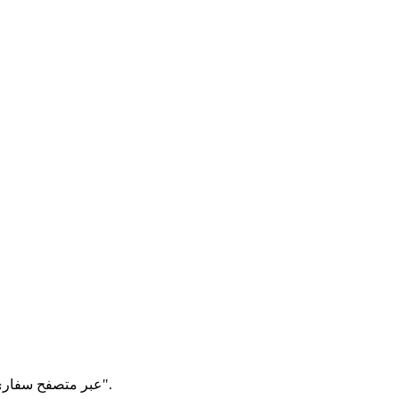
يمكن لمستخدمي iOS استخدام TikTokio.cam عبر متصفح سفاري. ما عليك سوى لصق الرابط وحفظ الملف مباشرة في تطبيق "الملفات" أو مجلد "التحميلات".