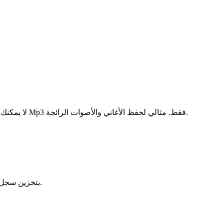
لا يمكنك تحميل الفيديو فحسب، بل يمكنك أيضاً استخراج صوت تيك توك بصيغة Mp3 فقط. مثالي لحفظ الأغاني والأصوات الرائجة.
لا يقوم TikTokio بتخزين سجل التحميلات أو سجلات الفيديوهات التي تقوم بتحميلها.