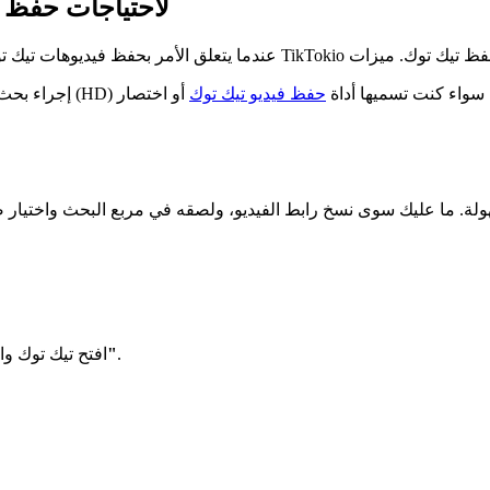
لماذا تستخدم TikTokio لا
وك المفضل لديك بدقة عالية (HD) وبدون أي شعار. سواء كنت تسميها أداة
حفظ فيديو تيك توك
أو اختصار TikTokio، فقد تم تصميمها للسرعة والأمان
.
"نسخ الرابط"
افتح تيك توك و