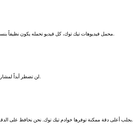
باستخدام TikTokio - محمل فيديوهات تيك توك، كل فيديو تحمله يكون نظيفاً بنسبة 100%، بدون شعار تيك توك أو اسم المستخدم.
لن تضطر أبداً لمشاركة بياناتك الشخصية أو إنشاء حساب. فقط الصق الرابط وابدأ التحميل.
يقوم TikTokio بجلب أعلى دقة ممكنة توفرها خوادم تيك توك. نحن نحافظ على الدقة الأصلية للفيديو لتبدو تحميلاتك واضحة على أي شاشة.