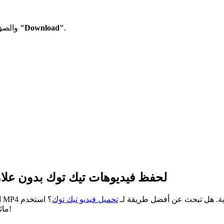
.
"Download"
والصق الرابط في المربع واضغط
لحفظ فيديوهات تيك توك بدون علامة
ات TikTokio المجانية لتحميل تيك توك مجرد تحميل ملفات MP4 عادية. هل تبحث عن أفضل طريقة لـ
تحميل فيديو تيك توك
؟ استخدم TikTokio لحفظ فيديوهات تيك توك بجودة HD وبدون علامات
مائية. سريع ومجاني ويعمل على جميع الأجهزة. جرب الأداة الأفضل اليوم!