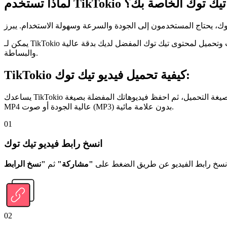
حتياجات حفظ تيك توك الخاصة بك؟
والبساطة.
كيفية تحميل فيديو تيك توك:
TikTokio
يساعدك TikTokio على تحميل الفيديوهات من تيك توك بدون علامة مائية بسرعة وسهولة. ما عليك سوى نسخ رابط الفيديو، ولصقه في مربع البحث واختيار صيغة التحميل، ثم احفظ فيديوهاتك المفضلة بصيغة
MP4 عالية الجودة أو صوت (MP3) بدون علامة مائية.
01
انسخ رابط فيديو تيك توك
انسخ رابط الفيديو عن طريق الضغط على
"مشاركة"
ثم
02