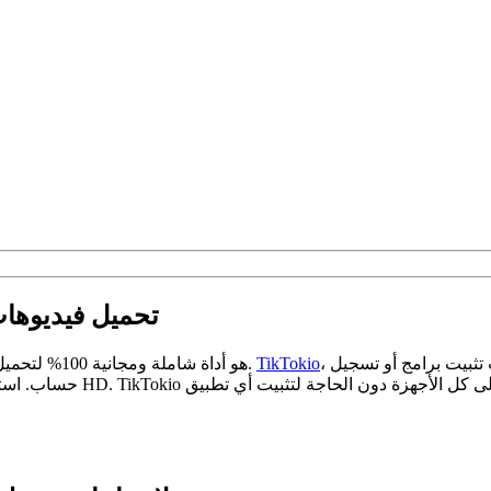
- تحميل فيديوها
، كونه أداة عالية الأداء، يقدم تجربة سلسة عبر المتصفح ولا يتطلب تثبيت برامج أو تسجيل
TikTokio
TikTokio هو أداة شاملة ومجانية 100% لتحميل فيديوهات تيك توك. احفظ فيديو تيك توك بدون علامة مائية.