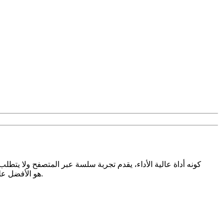
حساب. استمتع بتحميلات تيك توك مجانية وغير محدودة وبدون علامة مائية بجودة HD. TikTokio هو الأفضل على كل الأجهزة دون الحاجة لتثبيت أي تطبيق.