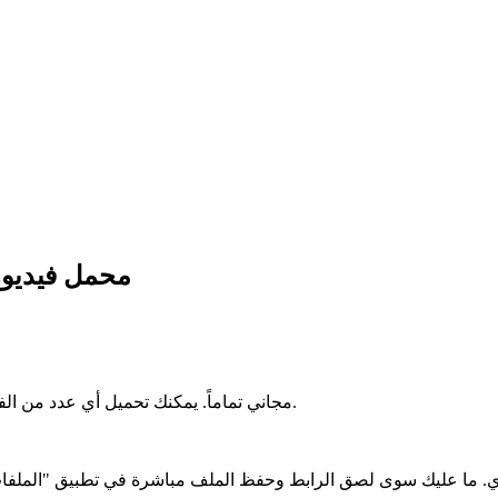
- محمل فيديو
لا، TikTokio مجاني تماماً. يمكنك تحميل أي عدد من الفيديوهات دون أي تكاليف، وبدون تسجيل أو تسجيل دخول.