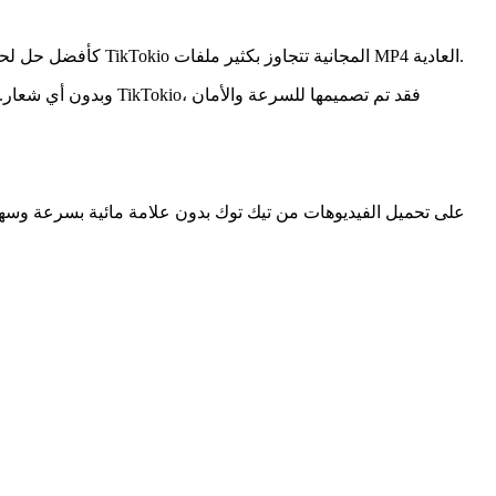
عندما يتعلق الأمر بحفظ فيديوهات تيك توك، يحتاج المستخدمون إلى الجودة والسرعة وسهولة الاستخدام. يبرز TikTokio كأفضل حل لحفظ تيك توك. ميزات TikTokio المجانية تتجاوز بكثير ملفات MP4 العادية.
يمكن لـ TikTokio إجراء بحث وتحميل لمحتوى تيك ت