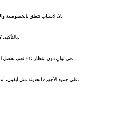
لا، لأسباب تتعلق بالخصوصية والأمان، يمكنك فقط تحميل المحتوى العام الذي يشاركه المنشئ للجميع.
بالتأكيد. كأداة متخصصة، يتيح لك حفظ الصور بجودة عالية من أي سلايدشو عام.
نعم، بفضل الخوادم المتقدمة والاتصالات السريعة، يمكنك تحميل الفيديوهات بجودة HD في ثوانٍ دون انتظار.
نعم، يعمل TikTokio على جميع الأجهزة الحديثة مثل آيفون، أندرويد، ويندوز، ماك، وحتى أجهزة التلفزيون الذكية.