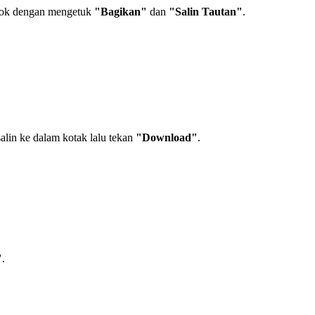
ikTok dengan mengetuk
"Bagikan"
dan
"Salin Tautan"
.
alin ke dalam kotak lalu tekan
"Download"
.
"
.