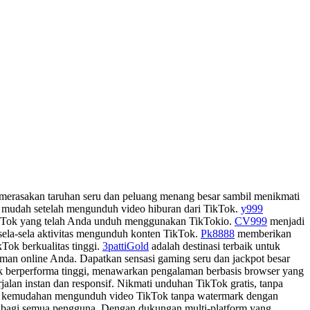
merasakan taruhan seru dan peluang menang besar sambil menikmati
es mudah setelah mengunduh video hiburan dari TikTok.
y999
ikTok yang telah Anda unduh menggunakan TikTokio.
CV999
menjadi
 sela-sela aktivitas mengunduh konten TikTok.
Pk8888
memberikan
Tok berkualitas tinggi.
3pattiGold
adalah destinasi terbaik untuk
aman online Anda. Dapatkan sensasi gaming seru dan jackpot besar
k berperforma tinggi, menawarkan pengalaman berbasis browser yang
alan instan dan responsif. Nikmati unduhan TikTok gratis, tanpa
mati kemudahan mengunduh video TikTok tanpa watermark dengan
n bagi semua pengguna. Dengan dukungan multi-platform yang