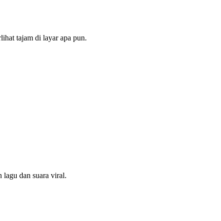
ihat tajam di layar apa pun.
agu dan suara viral.