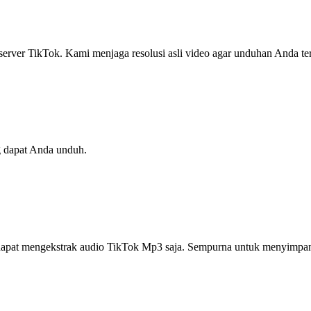
erver TikTok. Kami menjaga resolusi asli video agar unduhan Anda terl
g dapat Anda unduh.
dapat mengekstrak audio TikTok Mp3 saja. Sempurna untuk menyimpan l