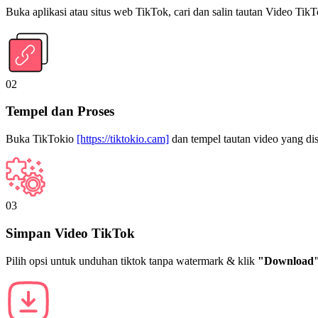
Buka aplikasi atau situs web TikTok, cari dan salin tautan Video T
02
Tempel dan Proses
Buka TikTokio
[https://tiktokio.cam]
dan tempel tautan video yang dis
03
Simpan Video TikTok
Pilih opsi untuk unduhan tiktok tanpa watermark & klik
"Download