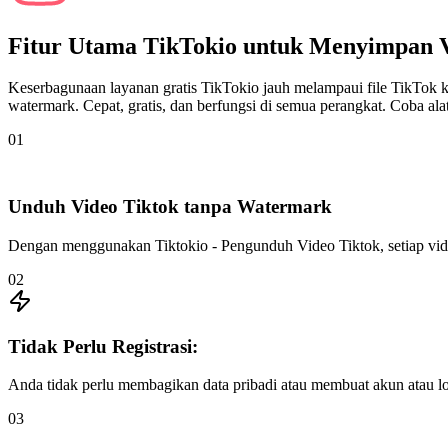
Fitur Utama
TikTokio
untuk Menyimpan V
Keserbagunaan layanan gratis TikTokio jauh melampaui file TikTok k
watermark. Cepat, gratis, dan berfungsi di semua perangkat. Coba ala
01
Unduh Video Tiktok tanpa Watermark
Dengan menggunakan Tiktokio - Pengunduh Video Tiktok, setiap vi
02
Tidak Perlu Registrasi:
Anda tidak perlu membagikan data pribadi atau membuat akun atau l
03