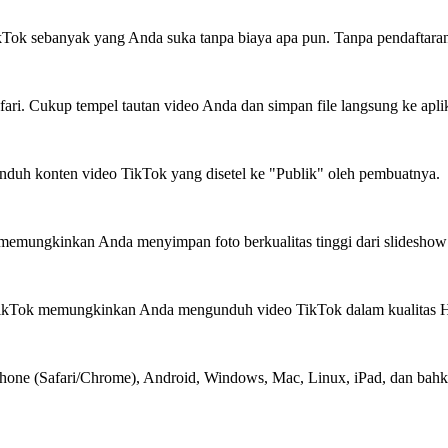
Tok sebanyak yang Anda suka tanpa biaya apa pun. Tanpa pendaftaran,
i. Cukup tempel tautan video Anda dan simpan file langsung ke aplik
nduh konten video TikTok yang disetel ke "Publik" oleh pembuatnya.
 memungkinkan Anda menyimpan foto berkualitas tinggi dari slideshow
TikTok memungkinkan Anda mengunduh video TikTok dalam kualitas H
iPhone (Safari/Chrome), Android, Windows, Mac, Linux, iPad, dan bah