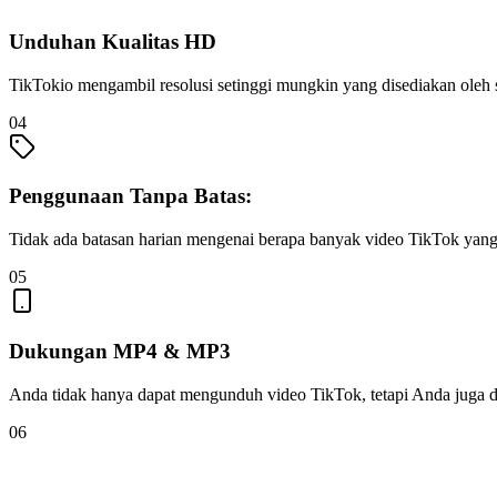
Unduhan Kualitas HD
TikTokio mengambil resolusi setinggi mungkin yang disediakan oleh s
04
Penggunaan Tanpa Batas:
Tidak ada batasan harian mengenai berapa banyak video TikTok yan
05
Dukungan MP4 & MP3
Anda tidak hanya dapat mengunduh video TikTok, tetapi Anda juga 
06