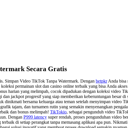
termark Secara Gratis
tis. Simpan Video TikTok Tanpa Watermark. Dengan
betpkr
Anda bisa 
oleksi permainan slot dan casino online terbaik yang bisa Anda aks
nus harian yang melimpah, cocok dipadukan dengan koleksi video T
gi dan jackpot progresif yang siap memberikan keberuntungan besar di
k dinikmati bersama keluarga atau teman setelah menyimpan video Tik
, grafik tajam, dan turnamen rutin yang semakin menyenangkan pengal
rbaik dan bonus melimpah!
TikTokio
, sebagai pengunduh video TikTo
 akun. Dengan
P999 latency
super rendah, proses pengunduhan video berj
ng terbaik di setiap perangkat tanpa memasang aplikasi apa pun. Nik
ebagai solusi inovatif yang membuat proses download semakin nyama