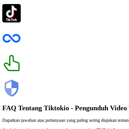
FAQ Tentang
Tiktokio
- Pengunduh Video 
Dapatkan jawaban atas pertanyaan yang paling sering diajukan tenta