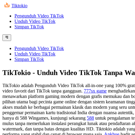
Tiktokio
Pengunduh Video TikTok
Unduh Video TikTok
Simpan TikTok
Pengunduh Video TikTok
Unduh Video TikTok
Simpan TikTok
TikTokio
- Unduh Video TikTok Tanpa Wa
TikTokio adalah Pengunduh Video TikTok all-in-one yang 100% gra
video favorit dari TikTok tanpa gangguan.
777sx game
menghadirkan k
menawarkan platform gaming modern dengan grafis memukau dan bo
pilihan utama bagi pecinta game online dengan sistem keamanan ting
akses mudah ke berbagai permainan klasik dan modern yang seru untu
penggemar permainan kartu tradisional India dengan nuansa autentik
hanya di 588 Wingames, kunjungi sekarang
588
untuk pengalaman te
mulus tanpa memerlukan instalasi perangkat lunak atau pendaftaran
watermark, dan tanpa batas dengan kualitas HD. Tiktokio adalah ya
performa yang stabil dan cepat di browser mana saja.
Apkhue
hadir s