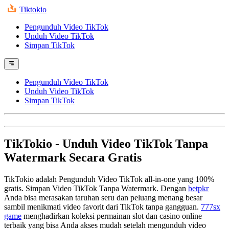
Tiktokio
Pengunduh Video TikTok
Unduh Video TikTok
Simpan TikTok
Pengunduh Video TikTok
Unduh Video TikTok
Simpan TikTok
TikTokio
- Unduh Video TikTok Tanpa
Watermark Secara Gratis
TikTokio adalah Pengunduh Video TikTok all-in-one yang 100%
gratis. Simpan Video TikTok Tanpa Watermark. Dengan
betpkr
Anda bisa merasakan taruhan seru dan peluang menang besar
sambil menikmati video favorit dari TikTok tanpa gangguan.
777sx
game
menghadirkan koleksi permainan slot dan casino online
terbaik yang bisa Anda akses mudah setelah mengunduh video