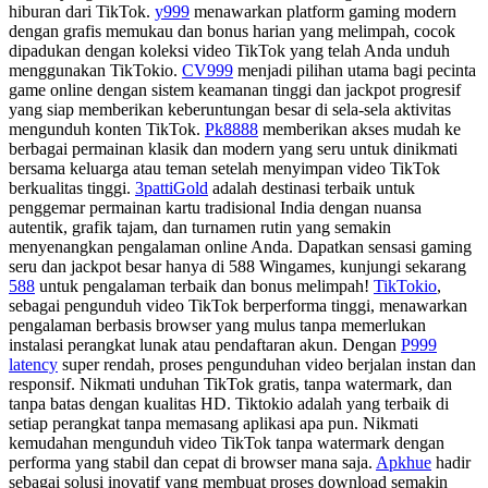
hiburan dari TikTok.
y999
menawarkan platform gaming modern
dengan grafis memukau dan bonus harian yang melimpah, cocok
dipadukan dengan koleksi video TikTok yang telah Anda unduh
menggunakan TikTokio.
CV999
menjadi pilihan utama bagi pecinta
game online dengan sistem keamanan tinggi dan jackpot progresif
yang siap memberikan keberuntungan besar di sela-sela aktivitas
mengunduh konten TikTok.
Pk8888
memberikan akses mudah ke
berbagai permainan klasik dan modern yang seru untuk dinikmati
bersama keluarga atau teman setelah menyimpan video TikTok
berkualitas tinggi.
3pattiGold
adalah destinasi terbaik untuk
penggemar permainan kartu tradisional India dengan nuansa
autentik, grafik tajam, dan turnamen rutin yang semakin
menyenangkan pengalaman online Anda. Dapatkan sensasi gaming
seru dan jackpot besar hanya di 588 Wingames, kunjungi sekarang
588
untuk pengalaman terbaik dan bonus melimpah!
TikTokio
,
sebagai pengunduh video TikTok berperforma tinggi, menawarkan
pengalaman berbasis browser yang mulus tanpa memerlukan
instalasi perangkat lunak atau pendaftaran akun. Dengan
P999
latency
super rendah, proses pengunduhan video berjalan instan dan
responsif. Nikmati unduhan TikTok gratis, tanpa watermark, dan
tanpa batas dengan kualitas HD. Tiktokio adalah yang terbaik di
setiap perangkat tanpa memasang aplikasi apa pun. Nikmati
kemudahan mengunduh video TikTok tanpa watermark dengan
performa yang stabil dan cepat di browser mana saja.
Apkhue
hadir
sebagai solusi inovatif yang membuat proses download semakin