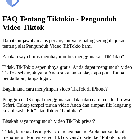
FAQ Tentang
Tiktokio
- Pengunduh
Video Tiktok
Dapatkan jawaban atas pertanyaan yang paling sering diajukan
tentang alat Pengunduh Video TikTokio kami.
Apakah saya harus membayar untuk menggunakan TikTokio?
Tidak, TikTokio sepenuhnya gratis. Anda dapat mengunduh video
TikTok sebanyak yang Anda suka tanpa biaya apa pun. Tanpa
pendaftaran, tanpa login.
Bagaimana cara menyimpan video TikTok di iPhone?
Pengguna iOS dapat menggunakan TikTokio.cam melalui browser
Safari. Cukup tempel tautan video Anda dan simpan file langsung
ke aplikasi "File" atau folder "Unduhan".
Bisakah saya mengunduh video TikTok privat?
Tidak, karena alasan privasi dan keamanan, Anda hanya dapat
mengunduh konten video TikTok yang disetel ke "Publik" oleh