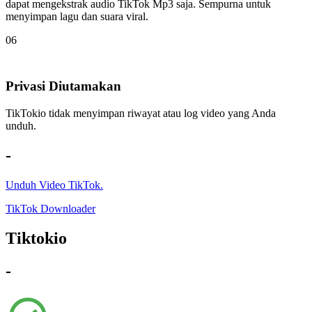
dapat mengekstrak audio TikTok Mp3 saja. Sempurna untuk
menyimpan lagu dan suara viral.
06
Privasi Diutamakan
TikTokio tidak menyimpan riwayat atau log video yang Anda
unduh.
-
Unduh Video TikTok.
TikTok Downloader
Tiktokio
-