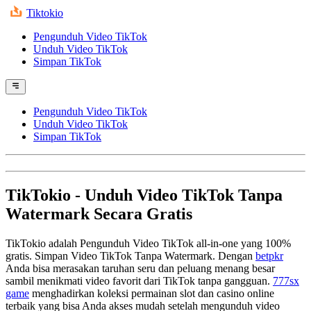
Tiktokio
Pengunduh Video TikTok
Unduh Video TikTok
Simpan TikTok
Pengunduh Video TikTok
Unduh Video TikTok
Simpan TikTok
TikTokio
- Unduh Video TikTok Tanpa
Watermark Secara Gratis
TikTokio adalah Pengunduh Video TikTok all-in-one yang 100%
gratis. Simpan Video TikTok Tanpa Watermark. Dengan
betpkr
Anda bisa merasakan taruhan seru dan peluang menang besar
sambil menikmati video favorit dari TikTok tanpa gangguan.
777sx
game
menghadirkan koleksi permainan slot dan casino online
terbaik yang bisa Anda akses mudah setelah mengunduh video