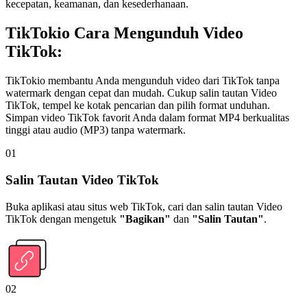
kecepatan, keamanan, dan kesederhanaan.
TikTokio
Cara Mengunduh Video
TikTok:
TikTokio membantu Anda mengunduh video dari TikTok tanpa
watermark dengan cepat dan mudah. Cukup salin tautan Video
TikTok, tempel ke kotak pencarian dan pilih format unduhan.
Simpan video TikTok favorit Anda dalam format MP4 berkualitas
tinggi atau audio (MP3) tanpa watermark.
01
Salin Tautan Video TikTok
Buka aplikasi atau situs web TikTok, cari dan salin tautan Video
TikTok dengan mengetuk
"Bagikan"
dan
"Salin Tautan"
.
02