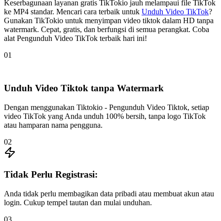
Keserbagunaan layanan gratis TikTokio jauh melampaui file TikTok
ke MP4 standar. Mencari cara terbaik untuk
Unduh Video TikTok
?
Gunakan TikTokio untuk menyimpan video tiktok dalam HD tanpa
watermark. Cepat, gratis, dan berfungsi di semua perangkat. Coba
alat Pengunduh Video TikTok terbaik hari ini!
01
Unduh Video Tiktok tanpa Watermark
Dengan menggunakan Tiktokio - Pengunduh Video Tiktok, setiap
video TikTok yang Anda unduh 100% bersih, tanpa logo TikTok
atau hamparan nama pengguna.
02
Tidak Perlu Registrasi:
Anda tidak perlu membagikan data pribadi atau membuat akun atau
login. Cukup tempel tautan dan mulai unduhan.
03