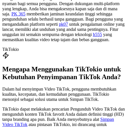
nyaman bagi semua pengguna. Dengan dukungan multi-platform
yang lengkap, Anda bisa mengaksesnya kapan saja dan di mana
saja.
PK 365
memberikan jaminan keandalan tinggi sehingga
pengunduhan selalu berhasil tanpa gangguan. Bagi pengguna yang
mengandalkan platform seperti
pk07
untuk pengalaman online yang
lancar, memiliki alat unduhan yang andal sama pentingnya. Fitur
unggulan ini semakin sempurna dengan teknologi
h555
yang
memastikan kualitas video tetap tajam dan bebas gangguan.
TikTokio
Mengapa Menggunakan TikTokio untuk
Kebutuhan Penyimpanan TikTok Anda?
Dalam hal menyimpan Video TikTok, pengguna membutuhkan
kualitas, kecepatan, dan kemudahan penggunaan. TikTokio
menonjol sebagai solusi utama untuk Simpan TikTok.
TikTokio dapat melakukan pencarian Pengunduh Video TikTok dan
mengunduh konten TikTok favorit Anda dalam definisi tinggi (HD)
tanpa branding apa pun. Baik Anda menyebutnya alat
Simpan
Video TikTok
atau pintasan TikTokio, ini dirancang untuk