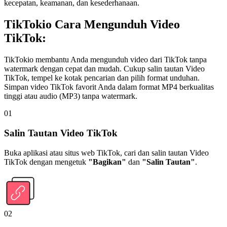
kecepatan, keamanan, dan kesederhanaan.
TikTokio
Cara Mengunduh Video
TikTok:
TikTokio membantu Anda mengunduh video dari TikTok tanpa
watermark dengan cepat dan mudah. Cukup salin tautan Video
TikTok, tempel ke kotak pencarian dan pilih format unduhan.
Simpan video TikTok favorit Anda dalam format MP4 berkualitas
tinggi atau audio (MP3) tanpa watermark.
01
Salin Tautan Video TikTok
Buka aplikasi atau situs web TikTok, cari dan salin tautan Video
TikTok dengan mengetuk
"Bagikan"
dan
"Salin Tautan"
.
02