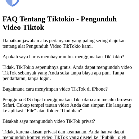
FAQ Tentang
Tiktokio
- Pengunduh
Video Tiktok
Dapatkan jawaban atas pertanyaan yang paling sering diajukan
tentang alat Pengunduh Video TikTokio kami.
Apakah saya harus membayar untuk menggunakan TikTokio?
Tidak, TikTokio sepenuhnya gratis. Anda dapat mengunduh video
TikTok sebanyak yang Anda suka tanpa biaya apa pun. Tanpa
pendaftaran, tanpa login.
Bagaimana cara menyimpan video TikTok di iPhone?
Pengguna iOS dapat menggunakan TikTokio.cam melalui browser
Safari. Cukup tempel tautan video Anda dan simpan file langsung
ke aplikasi "File" atau folder "Unduhan".
Bisakah saya mengunduh video TikTok privat?
Tidak, karena alasan privasi dan keamanan, Anda hanya dapat
mengunduh konten video TikTok yang disetel ke "Publik" oleh