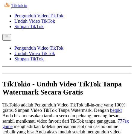
Tiktokio
Pengunduh Video TikTok
Unduh Video TikTok
Simpan TikTok
Pengunduh Video TikTok
Unduh Video TikTok
Simpan TikTok
TikTokio
- Unduh Video TikTok Tanpa
Watermark Secara Gratis
TikTokio adalah Pengunduh Video TikTok all-in-one yang 100%
gratis. Simpan Video TikTok Tanpa Watermark. Dengan
betpkr
Anda bisa merasakan taruhan seru dan peluang menang besar
sambil menikmati video favorit dari TikTok tanpa gangguan.
777sx
game
menghadirkan koleksi permainan slot dan casino online
terbaik yang bisa Anda akses mudah setelah mengunduh video