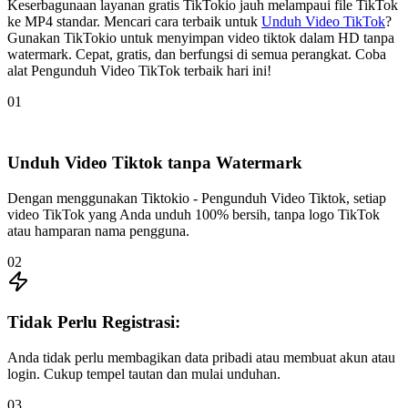
Keserbagunaan layanan gratis TikTokio jauh melampaui file TikTok
ke MP4 standar. Mencari cara terbaik untuk
Unduh Video TikTok
?
Gunakan TikTokio untuk menyimpan video tiktok dalam HD tanpa
watermark. Cepat, gratis, dan berfungsi di semua perangkat. Coba
alat Pengunduh Video TikTok terbaik hari ini!
01
Unduh Video Tiktok tanpa Watermark
Dengan menggunakan Tiktokio - Pengunduh Video Tiktok, setiap
video TikTok yang Anda unduh 100% bersih, tanpa logo TikTok
atau hamparan nama pengguna.
02
Tidak Perlu Registrasi:
Anda tidak perlu membagikan data pribadi atau membuat akun atau
login. Cukup tempel tautan dan mulai unduhan.
03