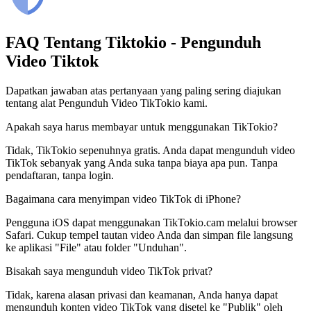
FAQ Tentang
Tiktokio
- Pengunduh
Video Tiktok
Dapatkan jawaban atas pertanyaan yang paling sering diajukan
tentang alat Pengunduh Video TikTokio kami.
Apakah saya harus membayar untuk menggunakan TikTokio?
Tidak, TikTokio sepenuhnya gratis. Anda dapat mengunduh video
TikTok sebanyak yang Anda suka tanpa biaya apa pun. Tanpa
pendaftaran, tanpa login.
Bagaimana cara menyimpan video TikTok di iPhone?
Pengguna iOS dapat menggunakan TikTokio.cam melalui browser
Safari. Cukup tempel tautan video Anda dan simpan file langsung
ke aplikasi "File" atau folder "Unduhan".
Bisakah saya mengunduh video TikTok privat?
Tidak, karena alasan privasi dan keamanan, Anda hanya dapat
mengunduh konten video TikTok yang disetel ke "Publik" oleh