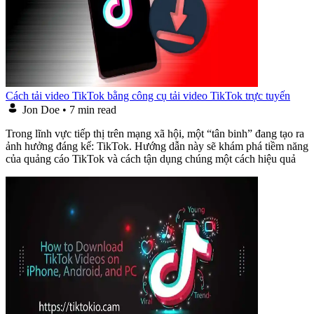
Cách tải video TikTok bằng công cụ tải video TikTok trực tuyến
Jon Doe
•
7 min read
Trong lĩnh vực tiếp thị trên mạng xã hội, một “tân binh” đang tạo ra
ảnh hưởng đáng kể: TikTok. Hướng dẫn này sẽ khám phá tiềm năng
của quảng cáo TikTok và cách tận dụng chúng một cách hiệu quả