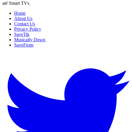
até Smart TVs.
Home
About Us
Contact Us
Privacy Policy
SaveTik
Musically Down
SaveFrom